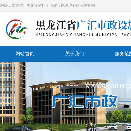
您好，欢迎访问黑龙江省广汇市政设施管理有限公司官网！
网站首页
关于我们
服务范
带压堵
带压开
带压封
水刀防爆
管道维
市政管网维