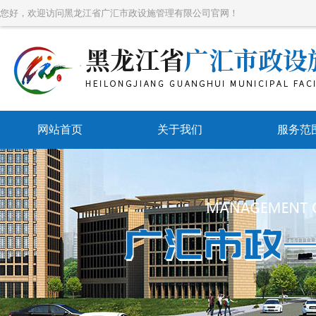
您好，欢迎访问黑龙江省广汇市政设施管理有限公司官网！
网站首页
关于我们
服务范
带压堵
带压开
带压封
水刀防爆
管道维
市政管网维