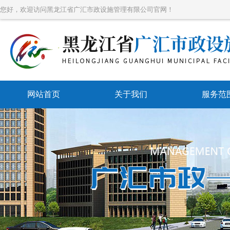
您好，欢迎访问黑龙江省广汇市政设施管理有限公司官网！
网站首页
关于我们
服务范
带压堵
带压开
带压封
水刀防爆
管道维
市政管网维