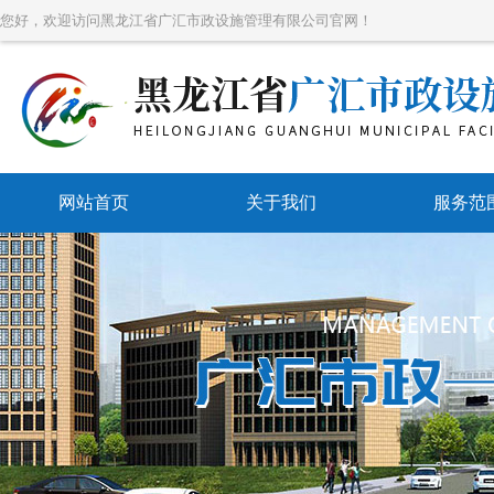
您好，欢迎访问黑龙江省广汇市政设施管理有限公司官网！
网站首页
关于我们
服务范
带压堵
带压开
带压封
水刀防爆
管道维
市政管网维