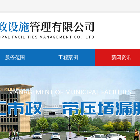
服务范围
工程案例
新闻资讯
带压堵漏
公司动态
带压开孔
行业动态
带压封堵
常见问题
水刀防爆切割
管道维修
市政管网维护抢修