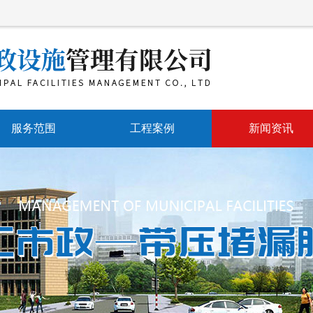
服务范围
工程案例
新闻资讯
带压堵漏
公司动态
带压开孔
行业动态
带压封堵
常见问题
水刀防爆切割
管道维修
市政管网维护抢修